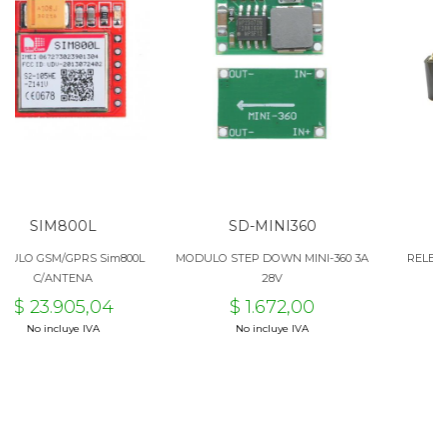
00L
SD-MINI360
REL12-100
PRS Sim800L
MODULO STEP DOWN MINI-360 3A
RELE 12V 100A IND
TENA
28V
05,04
$ 1.672,00
$ 18.392,
uye IVA
No incluye IVA
No incluye IV