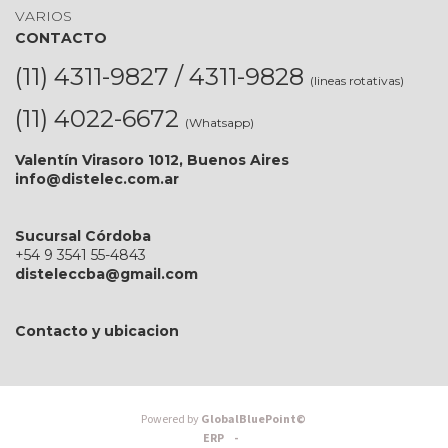
VARIOS
CONTACTO
(11) 4311-9827 / 4311-9828
(lineas rotativas)
(11) 4022-6672
(Whatsapp)
Valentín Virasoro 1012, Buenos Aires
info@distelec.com.ar
Sucursal Córdoba
+54 9 3541 55-4843
disteleccba@gmail.com
Contacto y ubicacion
Powered by
GlobalBluePoint©
ERP -