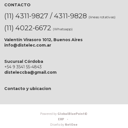
CONTACTO
(11) 4311-9827 / 4311-9828
(lineas rotativas)
(11) 4022-6672
(Whatsapp)
Valentín Virasoro 1012, Buenos Aires
info@distelec.com.ar
Sucursal Córdoba
+54 9 3541 55-4843
disteleccba@gmail.com
Contacto y ubicacion
Powered by
GlobalBluePoint©
ERP -
Diseño by
NetOne