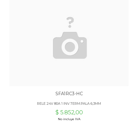
SFA1RC3-HC
RELE 24V 80A 1 INV.TERM.PALA 6,3MM
$ 5.852,00
No incluye IVA