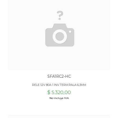
SFA1RC2-HC
RELE 12V 80A 1 INV.TERM.PALA 6,3MM
$ 5.320,00
No incluye IVA