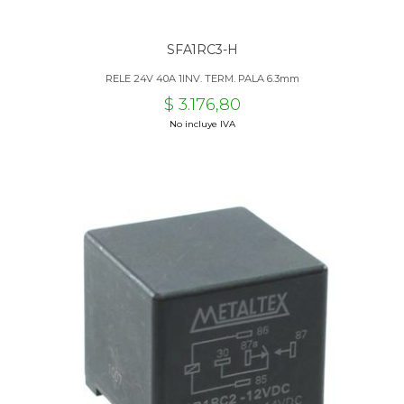
SFA1RC3-H
RELE 24V 40A 1INV. TERM. PALA 6.3mm
$ 3.176,80
No incluye IVA