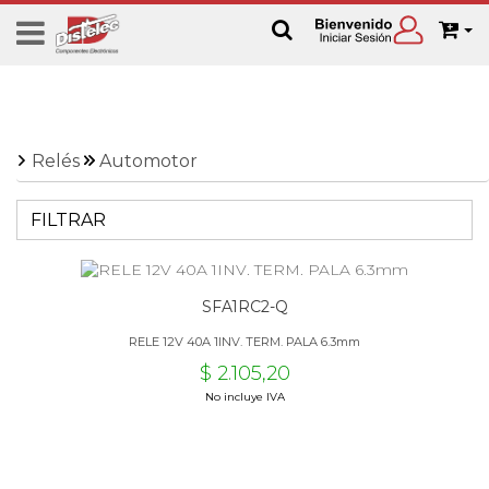
Relés
Automotor
FILTRAR
SFA1RC2-Q
RELE 12V 40A 1INV. TERM. PALA 6.3mm
$ 2.105,20
No incluye IVA