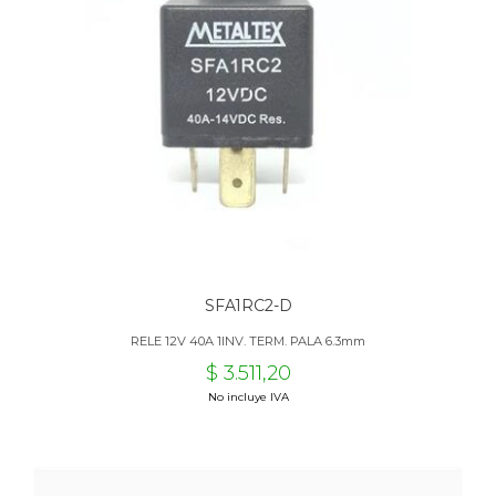
SFA1RC2-D
RELE 12V 40A 1INV. TERM. PALA 6.3mm
$ 3.511,20
No incluye IVA