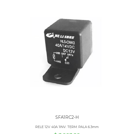
SFA1RC2-H
RELE 12V 40A 1INV. TERM. PALA 6.3mm