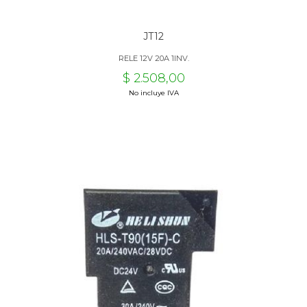
JT12
RELE 12V 20A 1INV.
$ 2.508,00
No incluye IVA