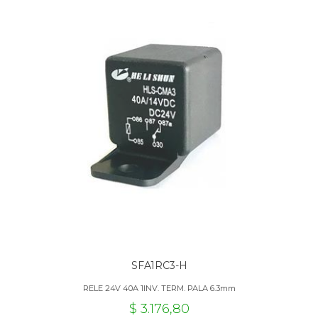
SFA1RC3-H
RELE 24V 40A 1INV. TERM. PALA 6.3mm
$ 3.176,80