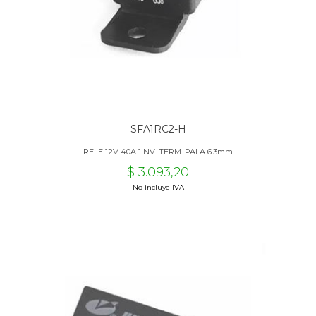
SFA1RC2-H
RELE 12V 40A 1INV. TERM. PALA 6.3mm
$ 3.093,20
No incluye IVA