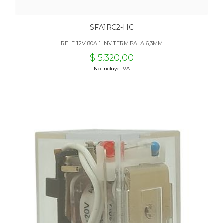
SFA1RC2-HC
RELE 12V 80A 1 INV.TERM.PALA 6,3MM
$ 5.320,00
No incluye IVA