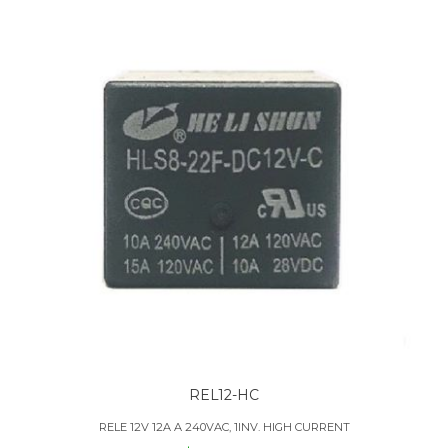
REL12-HC
RELE 12V 12A A 240VAC, 1INV. HIGH CURRENT