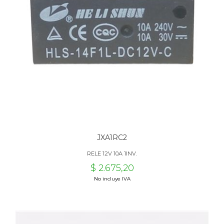
JXA1RC2
RELE 12V 10A 1INV.
$ 2.675,20
No incluye IVA