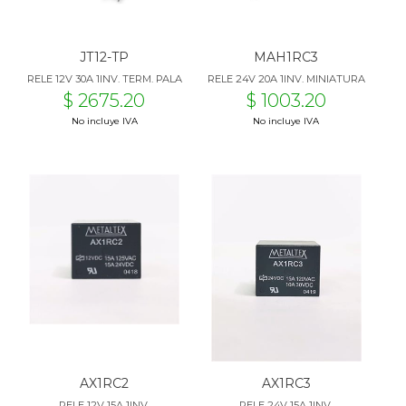
JT12-TP
MAH1RC3
RELE 12V 30A 1INV. TERM. PALA
RELE 24V 20A 1INV. MINIATURA
$ 2675.20
$ 1003.20
No incluye IVA
No incluye IVA
AX1RC2
AX1RC3
RELE 12V 15A 1INV.
RELE 24V 15A 1INV.