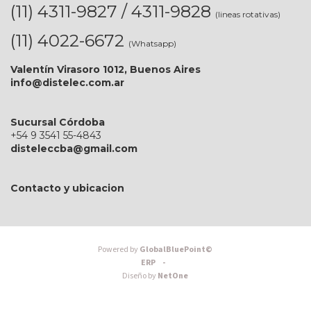
(11) 4311-9827 / 4311-9828
(lineas rotativas)
(11) 4022-6672
(Whatsapp)
Valentín Virasoro 1012, Buenos Aires
info@distelec.com.ar
Sucursal Córdoba
+54 9 3541 55-4843
disteleccba@gmail.com
Contacto y ubicacion
Powered by
GlobalBluePoint©
ERP -
Diseño by
NetOne