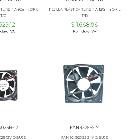
A TURBINA 92mm C/FIL
REJILLA PLÁSTICA TURBINA 120mm C/FIL
T/C
T/D
.529,12
$ 1.668,96
cluye IVA
No incluye IVA
025B-12
FAN9225B-24
X25 12V C/BUJE
FAN 92X92X25 24V C/BUJE