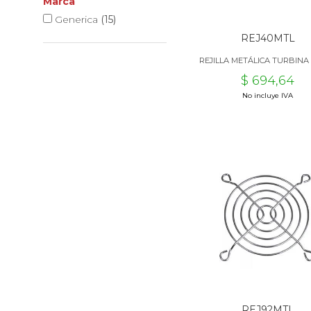
Marca
Generica
(15)
REJ40MTL
REJILLA METÁLICA TURBIN
$ 694,64
No incluye IVA
REJ92MTL