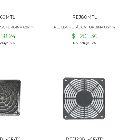
J60MTL
REJ80MTL
LICA TURBINA 60mm
REJILLA METÁLICA TURBINA 80mm
.158,24
$ 1.205,36
cluye IVA
No incluye IVA
PL-CF-TC
REJ120PL-CF-TD