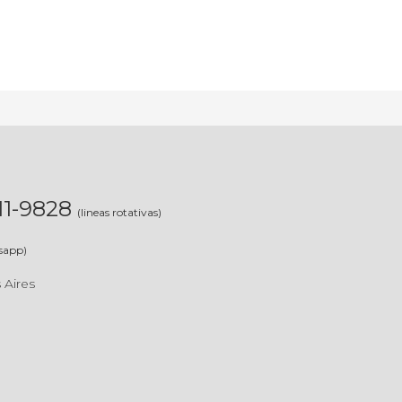
311-9828
(lineas rotativas)
sapp)
 Aires