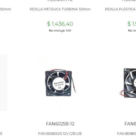
A 92mm
REJILLA METÁLICA TURBINA 120mm
REJILLA PLÁSTIC
$ 1.436,40
$ 1
No incluye IVA
No in
FAN6025B-12
FAN8
JE
FAN 60X60X25 12V C/BUJE
FAN 80X80