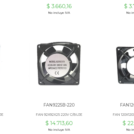
$ 3.660,16
$ 3
No incluye IVA
No in
FAN9225B-220
FAN12
JE
FAN 92X92X25 220V C/BUJE
FAN 120X120
$ 14.713,60
$ 22
No incluye IVA
No in