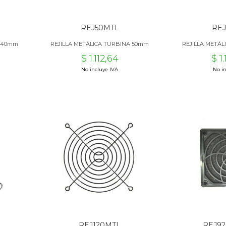
REJ50MTL
RE
A 40mm
REJILLA METÁLICA TURBINA 50mm
REJILLA METÁ
$ 1.112,64
$ 1
No incluye IVA
No in
REJ120MTL
REJ92