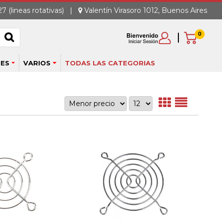
7 (lineas rotativas)
|
Valentín Virasoro 1012, Buenos Aires
0
ES
VARIOS
TODAS LAS CATEGORIAS