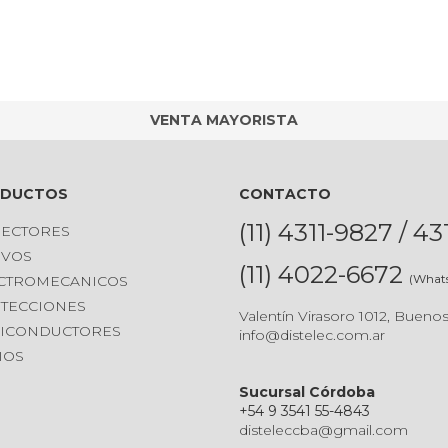
VENTA MAYORISTA
ODUCTOS
CONTACTO
(11) 4311-9827 / 4
ECTORES
IVOS
(11) 4022-6672
(What
CTROMECANICOS
TECCIONES
Valentín Virasoro 1012, Buenos
ICONDUCTORES
info@distelec.com.ar
IOS
Sucursal Córdoba
+54 9 3541 55-4843
disteleccba@gmail.com