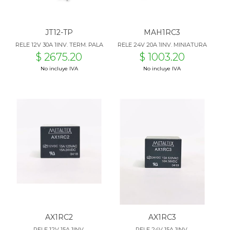
JT12-TP
MAH1RC3
RELE 12V 30A 1INV. TERM. PALA
RELE 24V 20A 1INV. MINIATURA
$ 2675.20
$ 1003.20
No incluye IVA
No incluye IVA
AX1RC2
AX1RC3
RELE 12V 15A 1INV.
RELE 24V 15A 1INV.