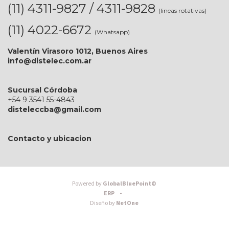
(11) 4311-9827 / 4311-9828
(lineas rotativas)
(11) 4022-6672
(Whatsapp)
Valentín Virasoro 1012, Buenos Aires
info@distelec.com.ar
Sucursal Córdoba
+54 9 3541 55-4843
disteleccba@gmail.com
Contacto y ubicacion
Powered by
GlobalBluePoint©
ERP -
Diseño by
NetOne