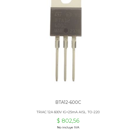
BTA12-600C
TRIAC 12A 600V IG=25mA AISL. TO-220
$ 802,56
No incluye IVA