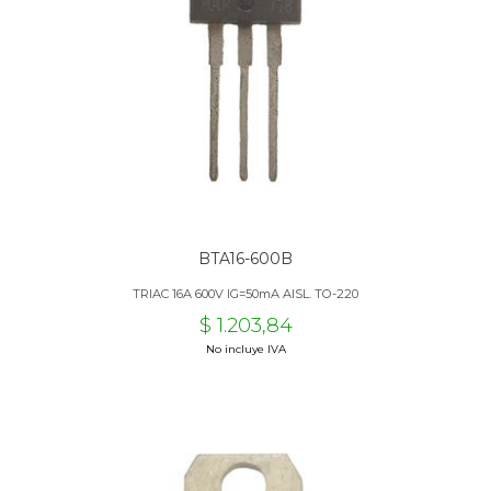
BTA16-600B
TRIAC 16A 600V IG=50mA AISL. TO-220
$ 1.203,84
No incluye IVA