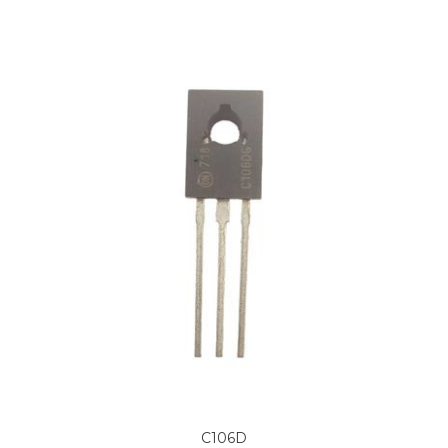
C106D