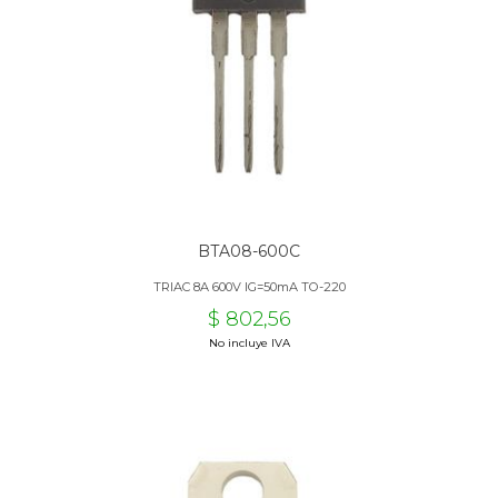
BTA08-600C
TRIAC 8A 600V IG=50mA TO-220
$ 802,56
No incluye IVA