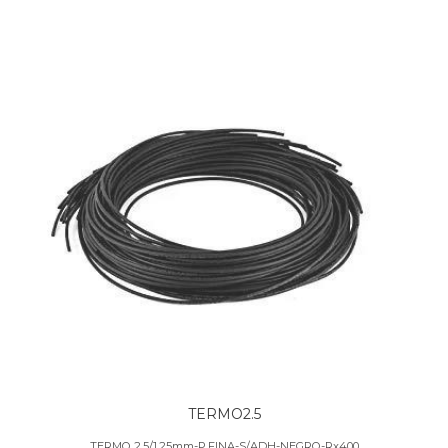
TERMO2.5
TERMO 2.5/1.25mm-P.FINA-S/ADH-NEGRO-Rx400