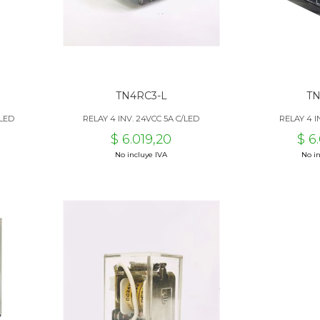
TN4RC3-L
T
/LED
RELAY 4 INV. 24VCC 5A C/LED
RELAY 4 I
$ 6.019,20
$ 6
No incluye IVA
No in