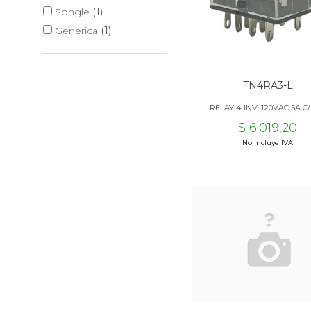
Songle
(1)
Generica
(1)
TN4RA3-L
RELAY 4 INV. 120VAC 5A C
$ 6.019,20
No incluye IVA