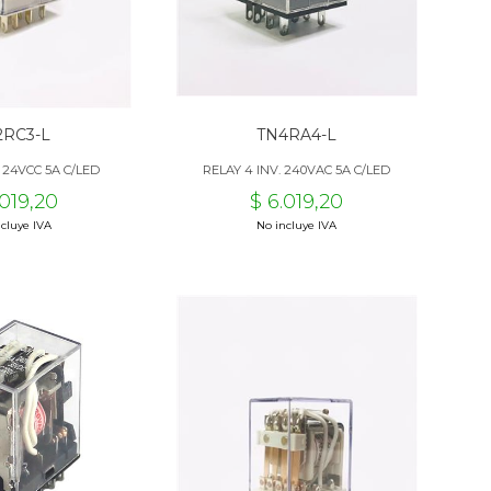
2RC3-L
TN4RA4-L
. 24VCC 5A C/LED
RELAY 4 INV. 240VAC 5A C/LED
.019,20
$ 6.019,20
cluye IVA
No incluye IVA