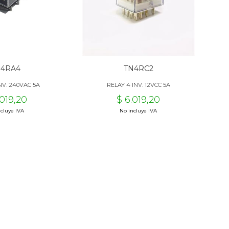
N4RA4
TN4RC2
NV. 240VAC 5A
RELAY 4 INV. 12VCC 5A
.019,20
$ 6.019,20
cluye IVA
No incluye IVA