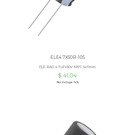
ELE4.7X50R-105
ELE. RAD 4.7uFx50V-105ºC-5x11mm
$ 41,04
No incluye IVA