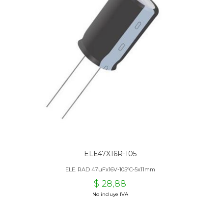
ELE47X16R-105
ELE. RAD 47uFx16V-105ºC-5x11mm
$ 28,88
No incluye IVA