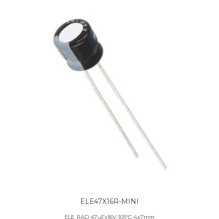
ELE47X16R-MINI
ELE. RAD 47uFx16V-105ºC-4x7mm