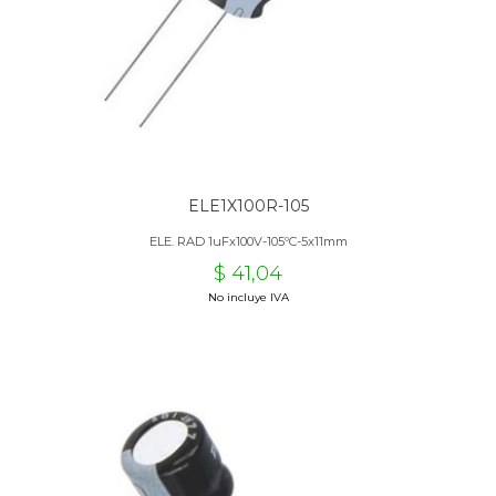
ELE1X100R-105
ELE. RAD 1uFx100V-105ºC-5x11mm
$ 41,04
No incluye IVA