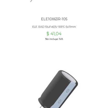
ELE10X63R-105
ELE. RAD 10uFx63V-105ºC-5x11mm
$ 41,04
No incluye IVA