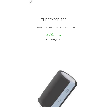
ELE22X25R-105
ELE. RAD 22uFx25V-105ºC-5x11mm
$ 30,40
No incluye IVA