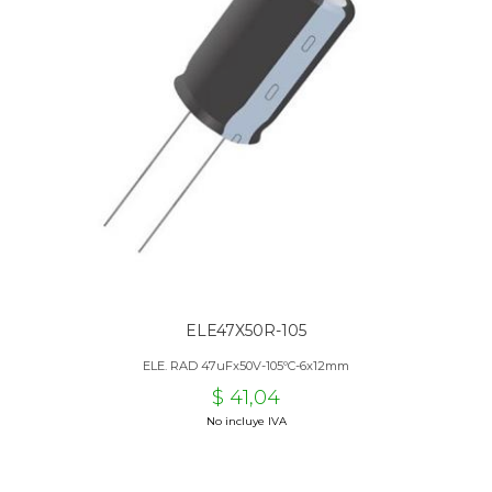
ELE47X50R-105
ELE. RAD 47uFx50V-105ºC-6x12mm
$ 41,04
No incluye IVA