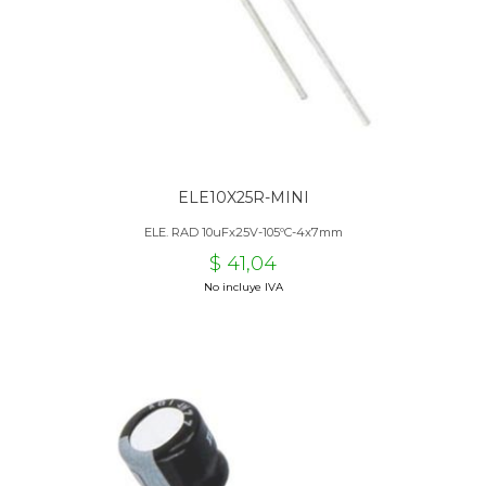
ELE10X25R-MINI
ELE. RAD 10uFx25V-105ºC-4x7mm
$ 41,04
No incluye IVA