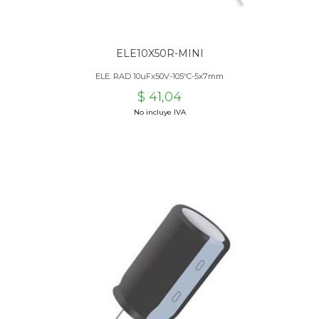
ELE10X50R-MINI
ELE. RAD 10uFx50V-105ºC-5x7mm
$ 41,04
No incluye IVA