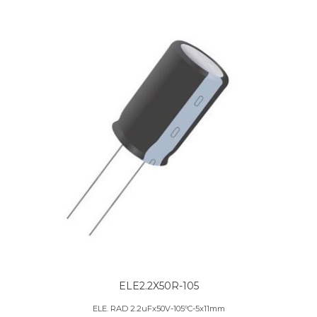
ELE2.2X50R-105
ELE. RAD 2.2uFx50V-105ºC-5x11mm