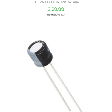
ELE. RAD 10uFx50V-105ºC-5x11mm
$ 28,88
No incluye IVA