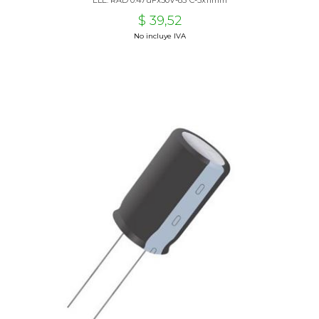
ELE. RAD 0.47uFx50V-85ºC-5x11mm
$ 39,52
No incluye IVA