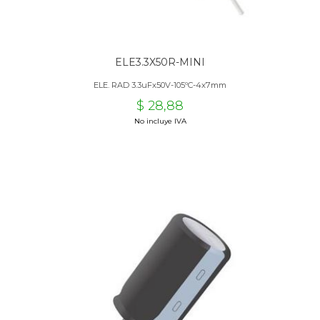
ELE3.3X50R-MINI
ELE. RAD 3.3uFx50V-105ºC-4x7mm
$ 28,88
No incluye IVA