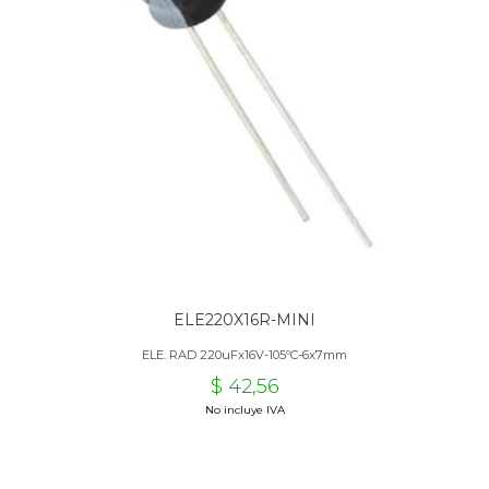
ELE220X16R-MINI
ELE. RAD 220uFx16V-105ºC-6x7mm
$ 42,56
No incluye IVA