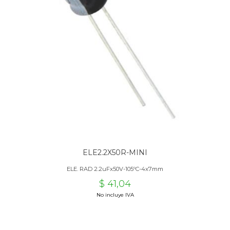
ELE2.2X50R-MINI
ELE. RAD 2.2uFx50V-105ºC-4x7mm
$ 41,04
No incluye IVA