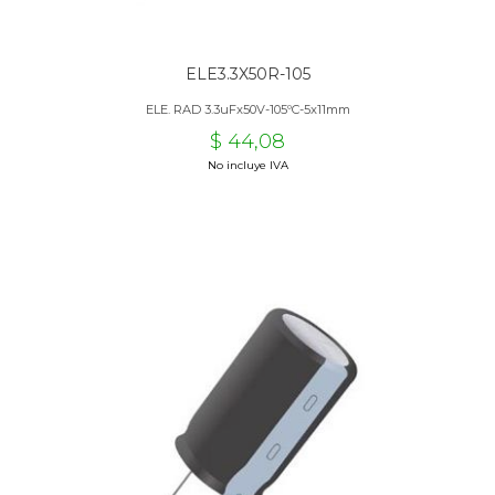
ELE3.3X50R-105
ELE. RAD 3.3uFx50V-105ºC-5x11mm
$ 44,08
No incluye IVA