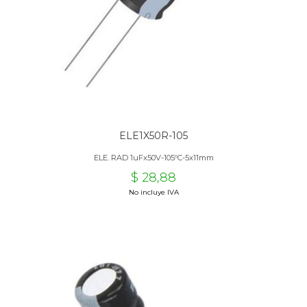
ELE1X50R-105
ELE. RAD 1uFx50V-105ºC-5x11mm
$ 28,88
No incluye IVA