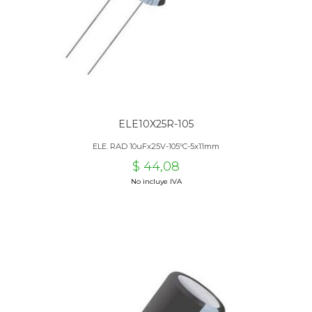
ELE10X25R-105
ELE. RAD 10uFx25V-105ºC-5x11mm
$ 44,08
No incluye IVA