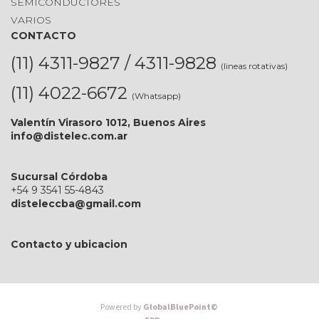
SEMICONDUCTORES
VARIOS
CONTACTO
(11) 4311-9827 / 4311-9828
(lineas rotativas)
(11) 4022-6672
(Whatsapp)
Valentín Virasoro 1012, Buenos Aires
info@distelec.com.ar
Sucursal Córdoba
+54 9 3541 55-4843
disteleccba@gmail.com
Contacto y ubicacion
Powered by
GlobalBluePoint©