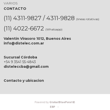
VARIOS
CONTACTO
(11) 4311-9827 / 4311-9828
(lineas rotativas)
(11) 4022-6672
(Whatsapp)
Valentín Virasoro 1012, Buenos Aires
info@distelec.com.ar
Sucursal Córdoba
+54 9 3541 55-4843
disteleccba@gmail.com
Contacto y ubicacion
Powered by
GlobalBluePoint©
ERP -