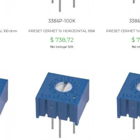
3386P-100K
338
L 100 ohm
PRESET CERMET 1V HORIZONTAL 100K
PRESET CERMET 1
$ 738,72
$ 
No incluye IVA
No in