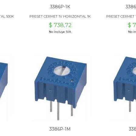
3386P-1K
338
AL 500K
PRESET CERMET 1V HORIZONTAL 1K
PRESET CERMET 
$ 738,72
$ 
No incluye IVA
No in
3386P-1M
33