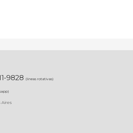
311-9828
(lineas rotativas)
sapp)
 Aires