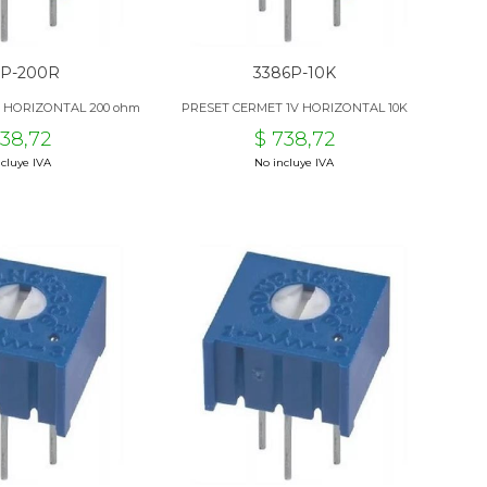
6P-200R
3386P-10K
V HORIZONTAL 200 ohm
PRESET CERMET 1V HORIZONTAL 10K
738,72
$ 738,72
cluye IVA
No incluye IVA