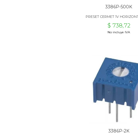
3386P-500K
PRESET CERMET 1V HORIZONT
$ 738,72
No incluye IVA
3386P-2K