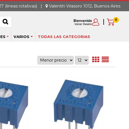
7 (lineas rotativas)
|
Valentín Virasoro 1012, Buenos Aires
0
ES
VARIOS
TODAS LAS CATEGORIAS