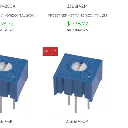
6P-200K
3386P-2M
1V HORIZONTAL 200K
PRESET CERMET 1V HORIZONTAL 2M
738,72
$ 738,72
cluye IVA
No incluye IVA
NUEVO
86P-5K
3386P-50K