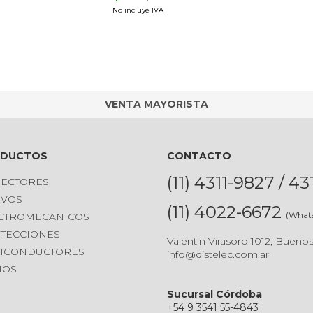
No incluye IVA
VENTA MAYORISTA
ODUCTOS
CONTACTO
(11) 4311-9827 / 4
ECTORES
IVOS
(11) 4022-6672
(What
CTROMECANICOS
TECCIONES
Valentín Virasoro 1012, Buenos
ICONDUCTORES
info@distelec.com.ar
IOS
Sucursal Córdoba
+54 9 3541 55-4843