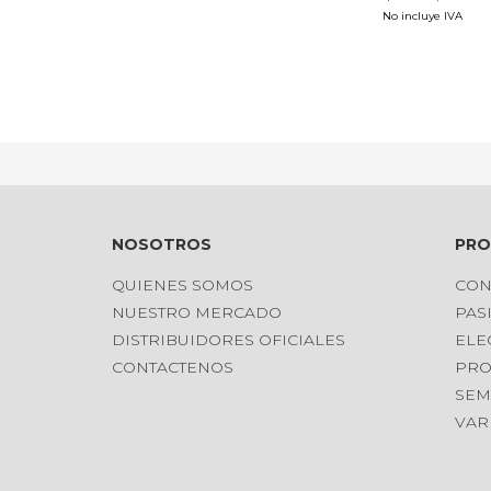
No incluye IVA
NOSOTROS
PR
QUIENES SOMOS
CON
NUESTRO MERCADO
PAS
DISTRIBUIDORES OFICIALES
ELE
CONTACTENOS
PRO
SEM
VAR