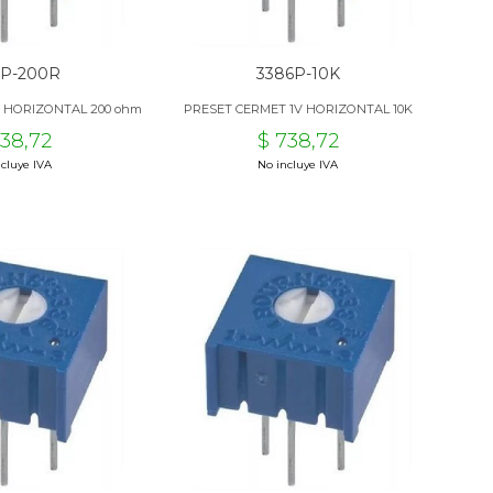
6P-200R
3386P-10K
V HORIZONTAL 200 ohm
PRESET CERMET 1V HORIZONTAL 10K
738,72
$ 738,72
cluye IVA
No incluye IVA