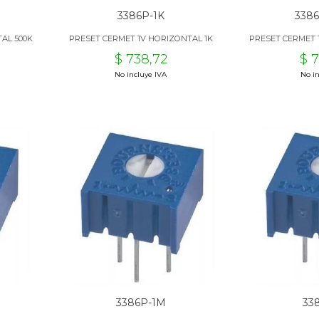
3386P-1K
338
AL 500K
PRESET CERMET 1V HORIZONTAL 1K
PRESET CERMET 
$ 738,72
$ 
No incluye IVA
No in
3386P-1M
33