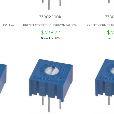
3386P-100K
338
L 100 ohm
PRESET CERMET 1V HORIZONTAL 100K
PRESET CERMET 1
$ 738,72
$ 
No incluye IVA
No in