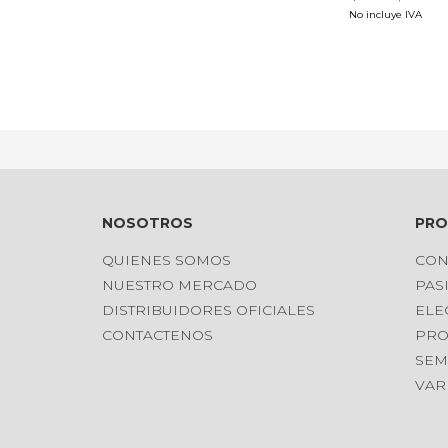
No incluye IVA
NOSOTROS
PR
QUIENES SOMOS
CON
NUESTRO MERCADO
PAS
DISTRIBUIDORES OFICIALES
ELE
CONTACTENOS
PRO
SEM
VAR