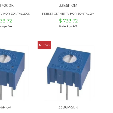
6P-200K
3386P-2M
1V HORIZONTAL 200K
PRESET CERMET 1V HORIZONTAL 2M
738,72
$ 738,72
cluye IVA
No incluye IVA
NUEVO
86P-5K
3386P-50K