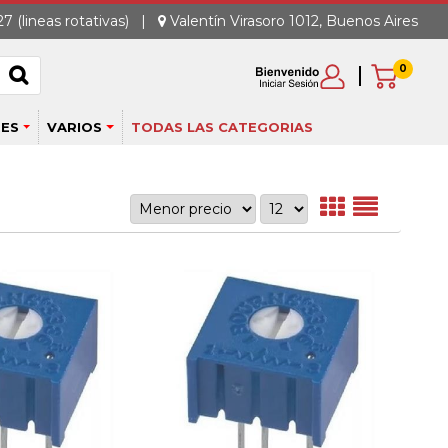
7 (lineas rotativas)
|
Valentín Virasoro 1012, Buenos Aires
0
ES
VARIOS
TODAS LAS CATEGORIAS