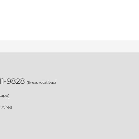
311-9828
(lineas rotativas)
sapp)
 Aires