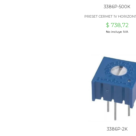
3386P-500K
PRESET CERMET 1V HORIZONT
$ 738,72
No incluye IVA
3386P-2K