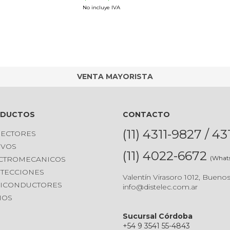
No incluye IVA
VENTA MAYORISTA
ODUCTOS
CONTACTO
(11) 4311-9827 / 4
ECTORES
IVOS
(11) 4022-6672
(What
CTROMECANICOS
TECCIONES
Valentín Virasoro 1012, Buenos
ICONDUCTORES
info@distelec.com.ar
IOS
Sucursal Córdoba
+54 9 3541 55-4843