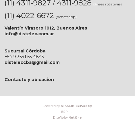
(11) 4311-9827 / 4311-9828
(lineas rotativas)
(11) 4022-6672
(Whatsapp)
Valentín Virasoro 1012, Buenos Aires
info@distelec.com.ar
Sucursal Córdoba
+54 9 3541 55-4843
disteleccba@gmail.com
Contacto y ubicacion
Powered by
GlobalBluePoint©
ERP -
Diseño by
NetOne