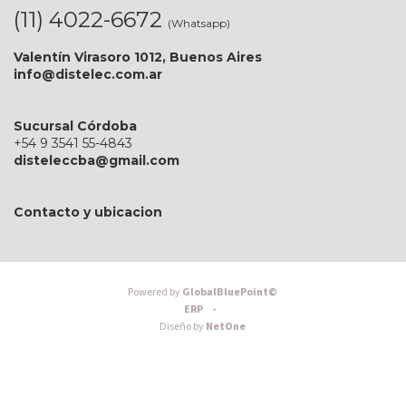
(11) 4022-6672
(Whatsapp)
Valentín Virasoro 1012, Buenos Aires
info@distelec.com.ar
Sucursal Córdoba
+54 9 3541 55-4843
disteleccba@gmail.com
Contacto y ubicacion
Powered by
GlobalBluePoint©
ERP -
Diseño by
NetOne