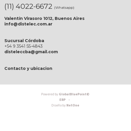
(11) 4022-6672
(Whatsapp)
Valentín Virasoro 1012, Buenos Aires
info@distelec.com.ar
Sucursal Córdoba
+54 9 3541 55-4843
disteleccba@gmail.com
Contacto y ubicacion
Powered by
GlobalBluePoint©
ERP -
Diseño by
NetOne