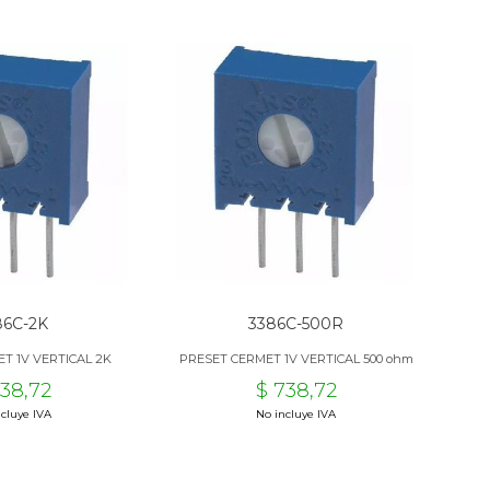
86C-2K
3386C-500R
T 1V VERTICAL 2K
PRESET CERMET 1V VERTICAL 500 ohm
738,72
$ 738,72
cluye IVA
No incluye IVA