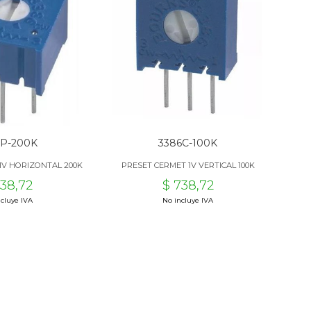
6P-200K
3386C-100K
1V HORIZONTAL 200K
PRESET CERMET 1V VERTICAL 100K
738,72
$ 738,72
cluye IVA
No incluye IVA