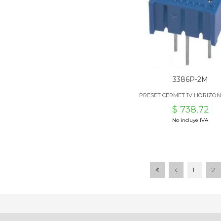
3386P-2M
PRESET CERMET 1V HORIZON
$ 738,72
No incluye IVA
1
2