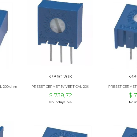
3386C-20K
338
L 200 ohm
PRESET CERMET 1V VERTICAL 20K
PRESET CERMET
$ 738,72
$ 
No incluye IVA
No in