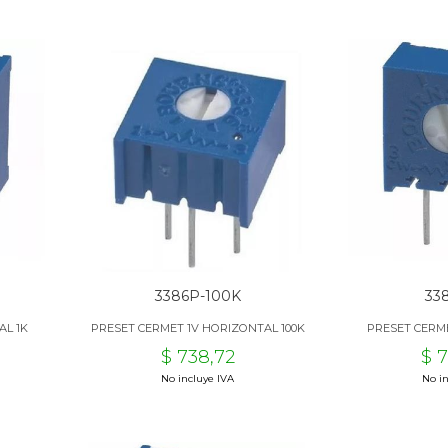
3386P-100K
33
AL 1K
PRESET CERMET 1V HORIZONTAL 100K
PRESET CERME
$ 738,72
$ 
No incluye IVA
No in