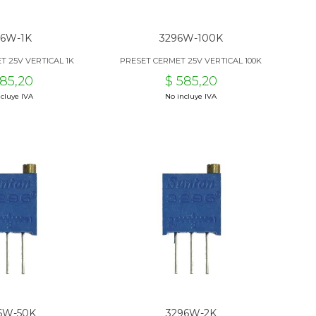
96W-1K
3296W-100K
T 25V VERTICAL 1K
PRESET CERMET 25V VERTICAL 100K
585,20
$ 585,20
cluye IVA
No incluye IVA
6W-50K
3296W-2K