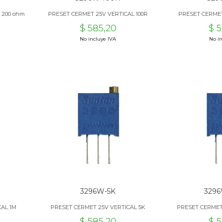
 200 ohm
PRESET CERMET 25V VERTICAL 100R
PRESET CERMET
$ 585,20
$ 
No incluye IVA
No in
3296W-5K
329
CAL 1M
PRESET CERMET 25V VERTICAL 5K
PRESET CERMET
$ 585,20
$ 