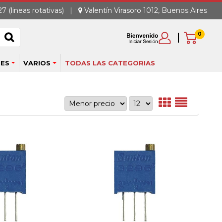
7 (lineas rotativas)
|
Valentín Virasoro 1012, Buenos Aires
0
ES
VARIOS
TODAS LAS CATEGORIAS