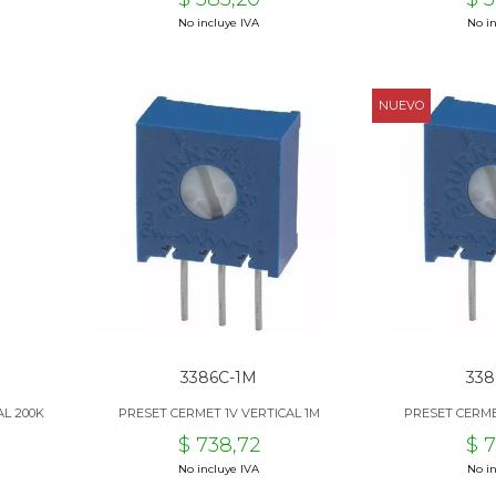
No incluye IVA
No in
NUEVO
3386C-1M
338
AL 200K
PRESET CERMET 1V VERTICAL 1M
PRESET CERME
$ 738,72
$ 
No incluye IVA
No in