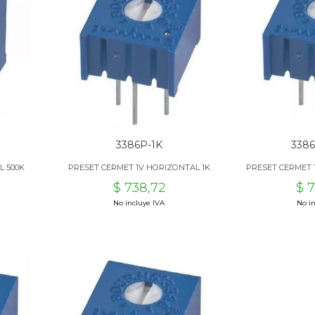
3386P-1K
338
L 500K
PRESET CERMET 1V HORIZONTAL 1K
PRESET CERMET 
$ 738,72
$ 
No incluye IVA
No in