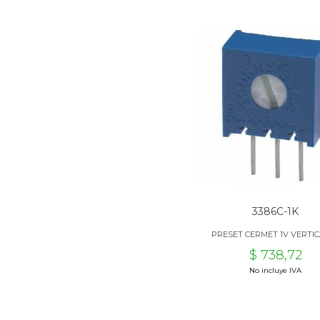
3386C-1K
PRESET CERMET 1V VERTIC
$ 738,72
No incluye IVA