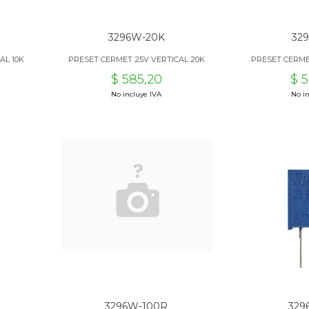
3296W-20K
32
AL 10K
PRESET CERMET 25V VERTICAL 20K
PRESET CERME
$ 585,20
$ 
No incluye IVA
No in
3296W-100R
329