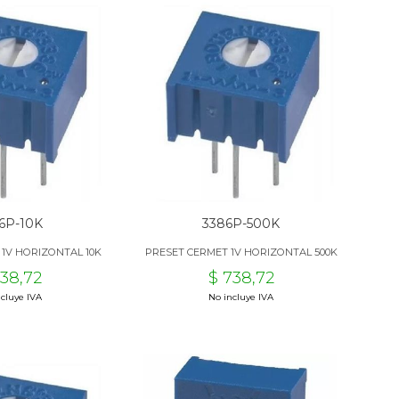
6P-10K
3386P-500K
 1V HORIZONTAL 10K
PRESET CERMET 1V HORIZONTAL 500K
738,72
$ 738,72
cluye IVA
No incluye IVA