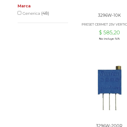
Marca
Generica
(48)
3296W-10K
PRESET CERMET 25V VERTIC
$ 585,20
No incluye IVA
3296W-200R