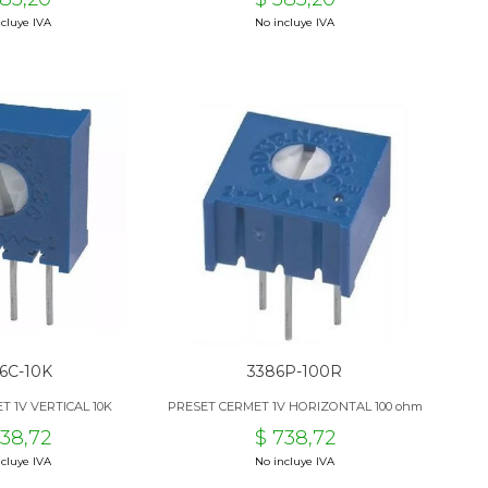
cluye IVA
No incluye IVA
6C-10K
3386P-100R
T 1V VERTICAL 10K
PRESET CERMET 1V HORIZONTAL 100 ohm
738,72
$ 738,72
cluye IVA
No incluye IVA