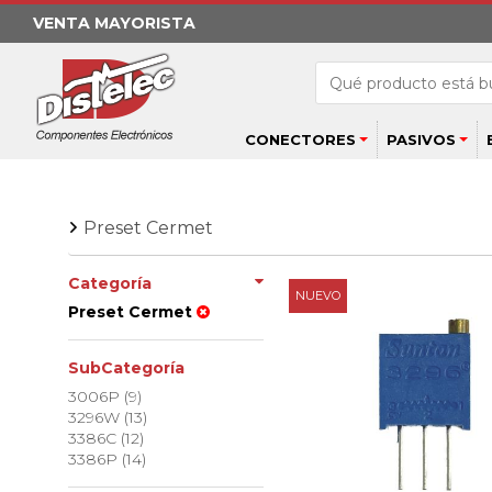
VENTA MAYORISTA
CONECTORES
PASIVOS
Preset Cermet
Categoría
NUEVO
Preset Cermet
SubCategoría
3006P (9)
3296W (13)
3386C (12)
3386P (14)