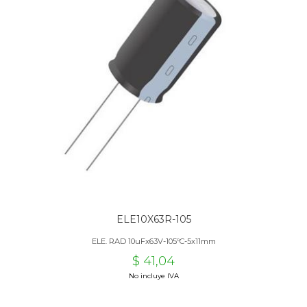
ELE10X63R-105
ELE. RAD 10uFx63V-105ºC-5x11mm
$ 41,04
No incluye IVA