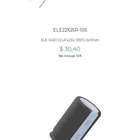
ELE22X25R-105
ELE. RAD 22uFx25V-105ºC-5x11mm
$ 30,40
No incluye IVA