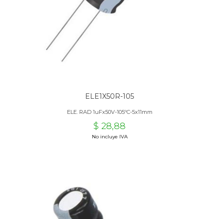
ELE1X50R-105
ELE. RAD 1uFx50V-105ºC-5x11mm
$ 28,88
No incluye IVA