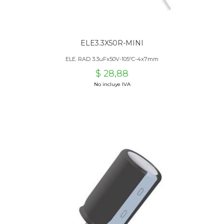
ELE3.3X50R-MINI
ELE. RAD 3.3uFx50V-105ºC-4x7mm
$ 28,88
No incluye IVA