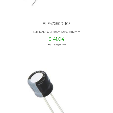
ELE47X50R-105
ELE. RAD 47uFx50V-105ºC-6x12mm
$ 41,04
No incluye IVA