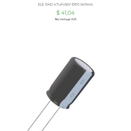
ELE. RAD 4.7uFx50V-105ºC-5x11mm
$ 41,04
No incluye IVA