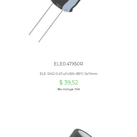
ELE0.47X50R
ELE. RAD 0.47uFx50V-85ºC-5x11mm
$ 39,52
No incluye IVA