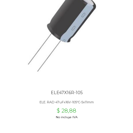
ELE47X16R-105
ELE. RAD 47uFx16V-105ºC-5x11mm
$ 28,88
No incluye IVA