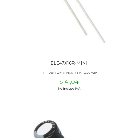
ELE47X16R-MINI
ELE. RAD 47uFx16V-105ºC-4x7mm
$ 41,04
No incluye IVA