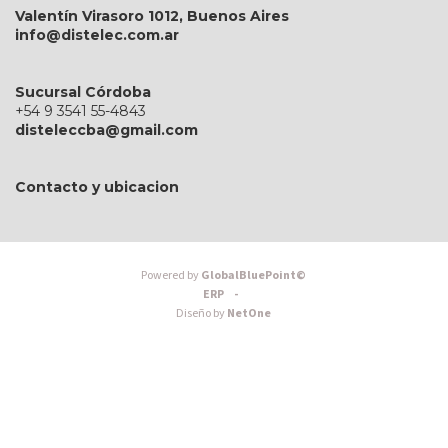
Valentín Virasoro 1012, Buenos Aires
info@distelec.com.ar
Sucursal Córdoba
+54 9 3541 55-4843
disteleccba@gmail.com
Contacto y ubicacion
Powered by
GlobalBluePoint©
ERP -
Diseño by
NetOne