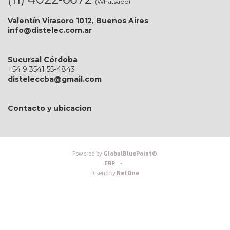
(Whatsapp)
Valentín Virasoro 1012, Buenos Aires
info@distelec.com.ar
Sucursal Córdoba
+54 9 3541 55-4843
disteleccba@gmail.com
Contacto y ubicacion
Powered by
GlobalBluePoint©
ERP -
Diseño by
NetOne