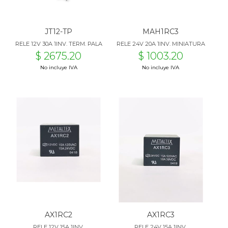
JT12-TP
MAH1RC3
RELE 12V 30A 1INV. TERM. PALA
RELE 24V 20A 1INV. MINIATURA
$ 2675.20
$ 1003.20
No incluye IVA
No incluye IVA
AX1RC2
AX1RC3
RELE 12V 15A 1INV.
RELE 24V 15A 1INV.