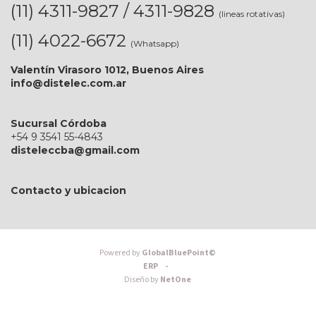
(11) 4311-9827 / 4311-9828
(lineas rotativas)
(11) 4022-6672
(Whatsapp)
Valentín Virasoro 1012, Buenos Aires
info@distelec.com.ar
Sucursal Córdoba
+54 9 3541 55-4843
disteleccba@gmail.com
Contacto y ubicacion
Powered by
GlobalBluePoint©
ERP -
Diseño by
NetOne