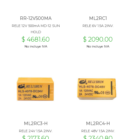
RR-12V500MA
ML2RC1
RELE 12V 500mA MD-12 SUN
RELE 6V 1.5A 2INV.
HOLD
$ 4681.60
$ 2090.00
No incluye IVA
No incluye IVA
ML2RC3-H
ML2RC4-H
RELE 24V 1.5A 2INV.
RELE 48V 1.5A 2INV.
$ 2173.60
$ 2340.80