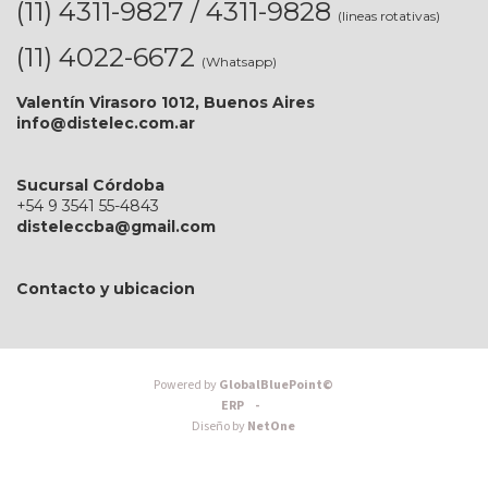
(11) 4311-9827 / 4311-9828
(lineas rotativas)
(11) 4022-6672
(Whatsapp)
Valentín Virasoro 1012, Buenos Aires
info@distelec.com.ar
Sucursal Córdoba
+54 9 3541 55-4843
disteleccba@gmail.com
Contacto y ubicacion
Powered by
GlobalBluePoint©
ERP -
Diseño by
NetOne