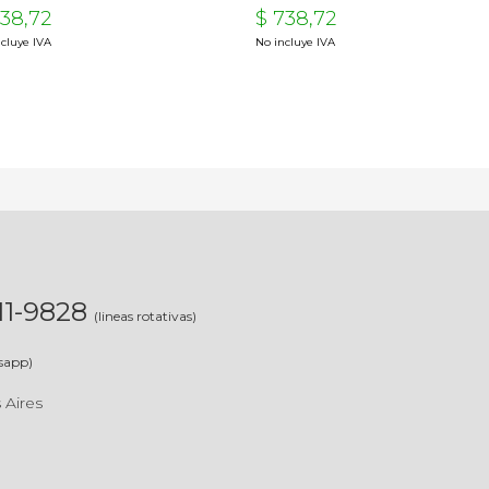
738,72
$ 738,72
cluye IVA
No incluye IVA
311-9828
(lineas rotativas)
sapp)
 Aires