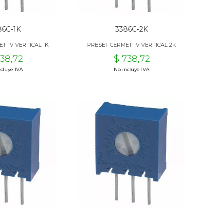
86C-1K
3386C-2K
T 1V VERTICAL 1K
PRESET CERMET 1V VERTICAL 2K
738,72
$ 738,72
cluye IVA
No incluye IVA