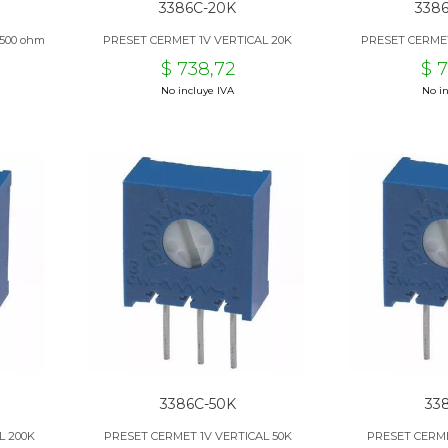
3386C-20K
338
500 ohm
PRESET CERMET 1V VERTICAL 20K
PRESET CERMET
$ 738,72
$ 
No incluye IVA
No in
3386C-50K
33
L 200K
PRESET CERMET 1V VERTICAL 50K
PRESET CERME