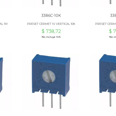
3386C-10K
33
AL 1M
PRESET CERMET 1V VERTICAL 10K
PRESET CERME
$ 738,72
$ 
No incluye IVA
No in