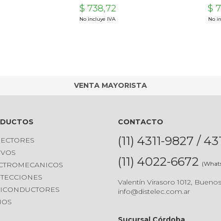
$ 738,72
$ 
No incluye IVA
No in
VENTA MAYORISTA
ODUCTOS
CONTACTO
(11) 4311-9827 / 4
ECTORES
IVOS
(11) 4022-6672
(What
CTROMECANICOS
TECCIONES
Valentín Virasoro 1012, Buenos
ICONDUCTORES
info@distelec.com.ar
IOS
Sucursal Córdoba