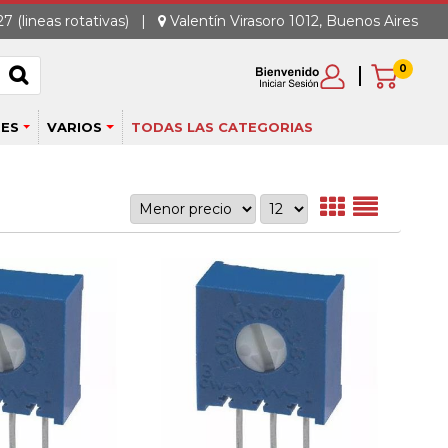
7 (lineas rotativas)
|
Valentín Virasoro 1012, Buenos Aires
0
ES
VARIOS
TODAS LAS CATEGORIAS