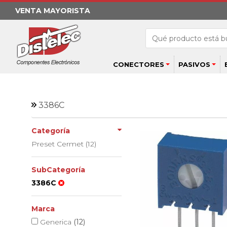
VENTA MAYORISTA
CONECTORES
PASIVOS
3386C
Categoría
Preset Cermet (12)
SubCategoría
3386C
Marca
Generica
(12)