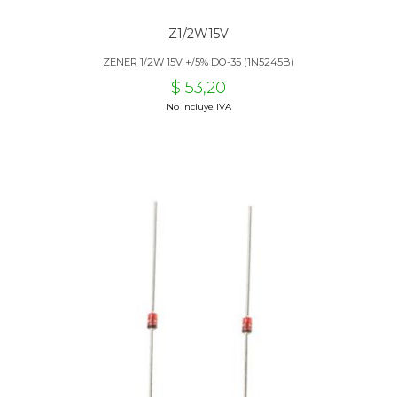
Z1/2W15V
ZENER 1/2W 15V +/5% DO-35 (1N5245B)
$ 53,20
No incluye IVA