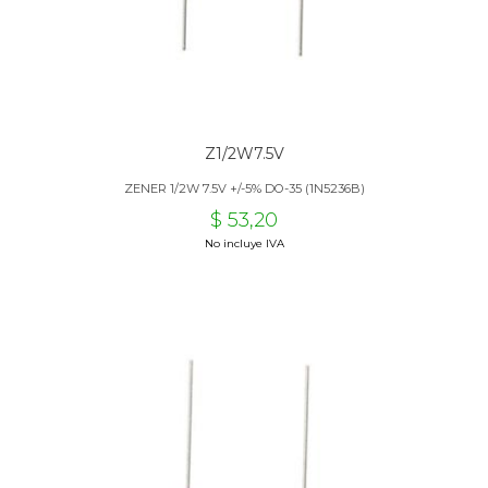
Z1/2W7.5V
ZENER 1/2W 7.5V +/-5% DO-35 (1N5236B)
$ 53,20
No incluye IVA