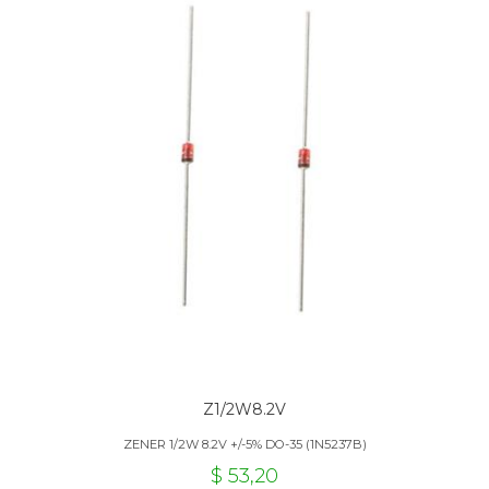
Z1/2W8.2V
ZENER 1/2W 8.2V +/-5% DO-35 (1N5237B)
$ 53,20