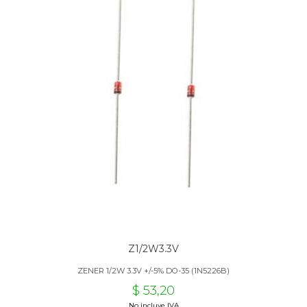
Z1/2W3.3V
ZENER 1/2W 3.3V +/-5% DO-35 (1N5226B)
$ 53,20
No incluye IVA