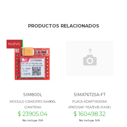
PRODUCTOS RELACIONADOS
OFERTA
NUEVO
SIM800L
SIMA7672SA-FT
MODULO GSM/GPRS Sim800L
PLACA ADAPTADORA
C/ANTENA
A7672SAF-TEA/EVB (FASE)
$ 23905.04
$ 160498.32
No incluye IVA
No incluye IVA