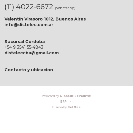
(11) 4022-6672
(Whatsapp)
Valentín Virasoro 1012, Buenos Aires
info@distelec.com.ar
Sucursal Córdoba
+54 9 3541 55-4843
disteleccba@gmail.com
Contacto y ubicacion
Powered by
GlobalBluePoint©
ERP -
Diseño by
NetOne