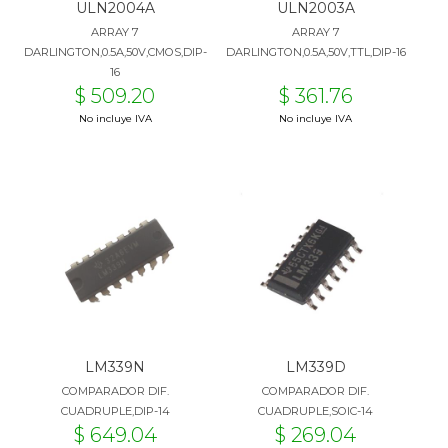
ULN2004A
ULN2003A
ARRAY 7
ARRAY 7
DARLINGTON,0.5A,50V,CMOS,DIP-
DARLINGTON,0.5A,50V,TTL,DIP-16
16
$ 509.20
$ 361.76
No incluye IVA
No incluye IVA
LM339N
LM339D
COMPARADOR DIF.
COMPARADOR DIF.
CUADRUPLE,DIP-14
CUADRUPLE,SOIC-14
$ 649.04
$ 269.04