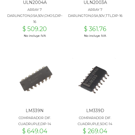
ULN2004A
ULN2003A
ARRAY 7
ARRAY 7
DARLINGTON,0.5A,50V,CMOS,DIP-
DARLINGTON,0.5A,50V,TTL,DIP-16
16
$ 509.20
$ 361.76
No incluye IVA
No incluye IVA
LM339N
LM339D
COMPARADOR DIF.
COMPARADOR DIF.
CUADRUPLE,DIP-14
CUADRUPLE,SOIC-14
$ 649.04
$ 269.04