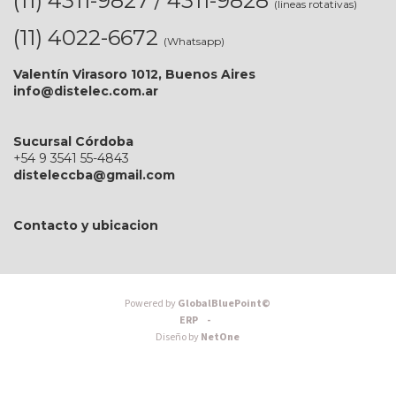
(11) 4311-9827 / 4311-9828
(lineas rotativas)
(11) 4022-6672
(Whatsapp)
Valentín Virasoro 1012, Buenos Aires
info@distelec.com.ar
Sucursal Córdoba
+54 9 3541 55-4843
disteleccba@gmail.com
Contacto y ubicacion
Powered by
GlobalBluePoint©
ERP -
Diseño by
NetOne