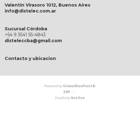
Valentín Virasoro 1012, Buenos Aires
info@distelec.com.ar
Sucursal Córdoba
+54 9 3541 55-4843
disteleccba@gmail.com
Contacto y ubicacion
Powered by
GlobalBluePoint©
ERP -
Diseño by
NetOne