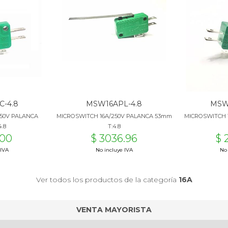
-4.8
MSW16APL-4.8
MSW
250V PALANCA
MICROSWITCH 16A/250V PALANCA 53mm
MICROSWITCH 
.8
T:4.8
.00
$ 3036.96
$ 
 IVA
No incluye IVA
No 
Ver todos los productos de la categoría
16A
VENTA MAYORISTA