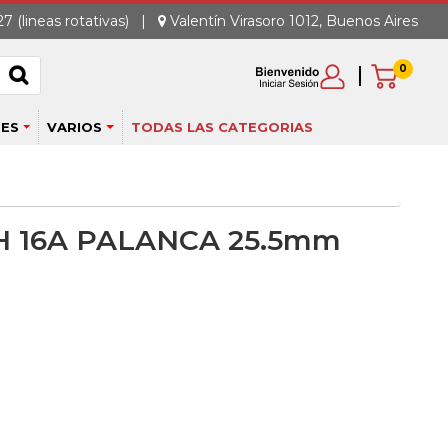
7 (lineas rotativas)
|
Valentín Virasoro 1012, Buenos Aires
0
ES
VARIOS
TODAS LAS CATEGORIAS
 16A PALANCA 25.5mm