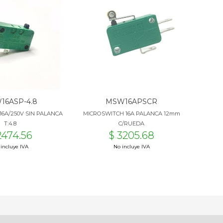
16ASP-4.8
MSW16APSCR
16A/250V SIN PALANCA
MICROSWITCH 16A PALANCA 12mm
T:4.8
C/RUEDA
2474.56
$ 3205.68
incluye IVA
No incluye IVA