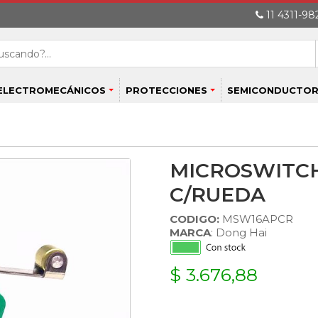
11 4311-982
ELECTROMECÁNICOS
PROTECCIONES
SEMICONDUCTOR
MICROSWITCH
C/RUEDA
CODIGO:
MSW16APCR
MARCA
: Dong Hai
$ 3.676,88