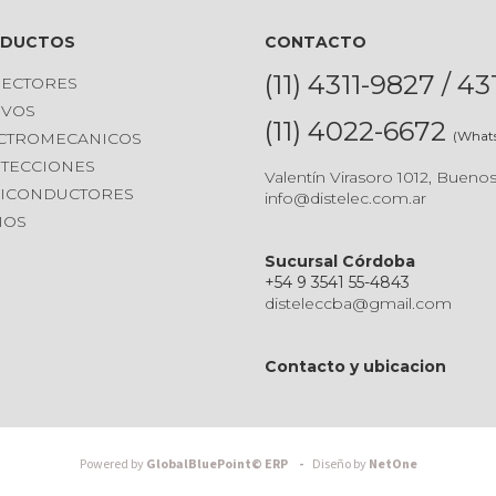
ODUCTOS
CONTACTO
(11) 4311-9827 / 4
ECTORES
IVOS
(11) 4022-6672
(What
CTROMECANICOS
TECCIONES
Valentín Virasoro 1012, Buenos
ICONDUCTORES
info@distelec.com.ar
IOS
Sucursal Córdoba
+54 9 3541 55-4843
disteleccba@gmail.com
Contacto y ubicacion
Powered by
GlobalBluePoint© ERP -
Diseño by
NetOne