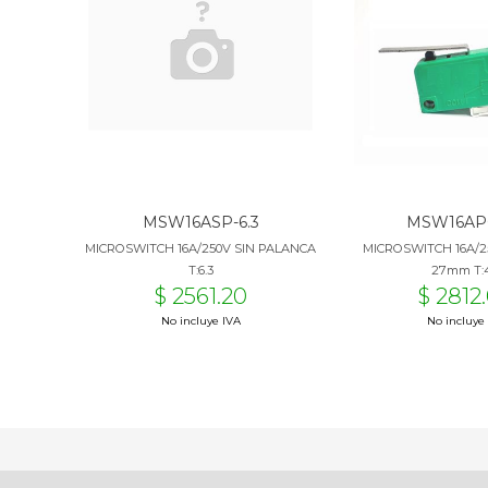
MSW16ASP-6.3
MSW16APC
MICROSWITCH 16A/250V SIN PALANCA
MICROSWITCH 16A/
T:6.3
27mm T:4
$ 2561.20
$ 2812
No incluye IVA
No incluye