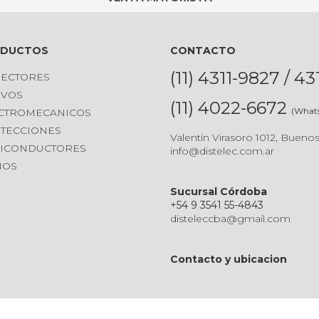
ODUCTOS
CONTACTO
(11) 4311-9827 / 4
ECTORES
IVOS
(11) 4022-6672
(What
CTROMECANICOS
TECCIONES
Valentín Virasoro 1012, Buenos
ICONDUCTORES
info@distelec.com.ar
IOS
Sucursal Córdoba
+54 9 3541 55-4843
disteleccba@gmail.com
Contacto y ubicacion