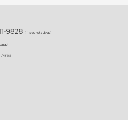
311-9828
(lineas rotativas)
sapp)
 Aires