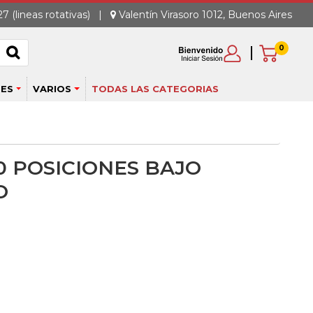
7 (lineas rotativas)
|
Valentín Virasoro 1012, Buenos Aires
0
ES
VARIOS
TODAS LAS CATEGORIAS
0 POSICIONES BAJO
O