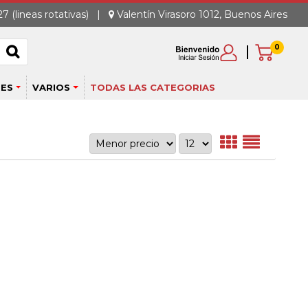
7 (lineas rotativas)
|
Valentín Virasoro 1012, Buenos Aires
0
ES
VARIOS
TODAS LAS CATEGORIAS