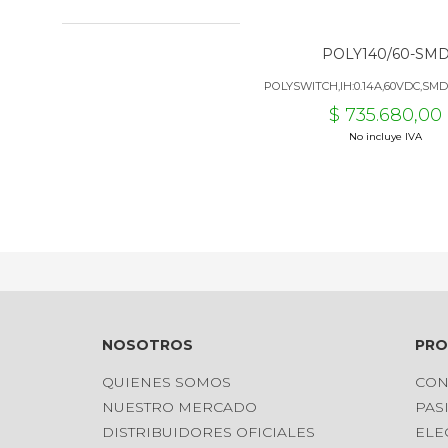
POLY140/60-SM
POLYSWITCH,IH:0.14A,60VDC,SMD1
$ 735.680,00
No incluye IVA
NOSOTROS
PR
QUIENES SOMOS
CON
NUESTRO MERCADO
PAS
DISTRIBUIDORES OFICIALES
ELE